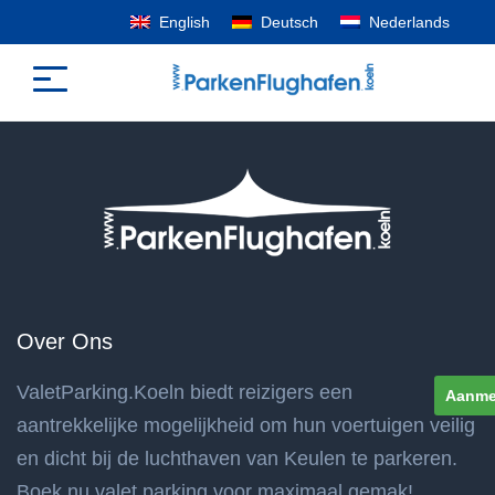
English
Deutsch
Nederlands
Over Ons
ValetParking.Koeln biedt reizigers een
Aanme
aantrekkelijke mogelijkheid om hun voertuigen veilig
en dicht bij de luchthaven van Keulen te parkeren.
Boek nu valet parking voor maximaal gemak!